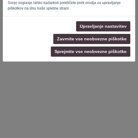
Svojo soglasje lahko kadarkoli prekličete prek orodja za upravljanje
piškotkov na dnu naše spletne strani.
Pravilnik o zasebnosti
-
Pogoji in določila
Upravljanje nastavitev
Zavrnite vse neobvezne piškotke
Sprejmite vse neobvezne piškotke