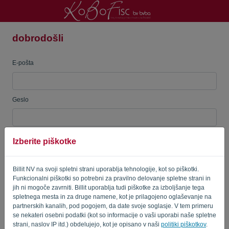
dobrodošli
Jezik:
SL
E-pošta
Geslo
Izberite piškotke
Spomni me
Pozabljeno geslo?
PRIJAVA
Billit NV na svoji spletni strani uporablja tehnologije, kot so piškotki.
Funkcionalni piškotki so potrebni za pravilno delovanje spletne strani in
jih ni mogoče zavrniti. Billit uporablja tudi piškotke za izboljšanje tega
spletnega mesta in za druge namene, kot je prilagojeno oglaševanje na
partnerskih kanalih, pod pogojem, da date svoje soglasje. V tem primeru
se nekateri osebni podatki (kot so informacije o vaši uporabi naše spletne
strani, naslov IP itd.) obdelujejo, kot je opisano v naši
politiki piškotkov
.