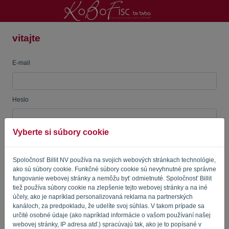
vitajte
Jazyk:
SK
E-mail
Heslo
Vyberte si súbory cookie
Pripomínajte mi
Zabudnuté heslo?
Spoločnosť Billit NV používa na svojich webových stránkach technológie,
PRIHLÁSIŤ SA
ako sú súbory cookie. Funkčné súbory cookie sú nevyhnutné pre správne
fungovanie webovej stránky a nemôžu byť odmietnuté. Spoločnosť Billit
tiež používa súbory cookie na zlepšenie tejto webovej stránky a na iné
účely, ako je napríklad personalizovaná reklama na partnerských
kanáloch, za predpokladu, že udelíte svoj súhlas. V takom prípade sa
určité osobné údaje (ako napríklad informácie o vašom používaní našej
webovej stránky, IP adresa atď.) spracúvajú tak, ako je to popísané v