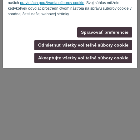
našich
pravidlách používania súborov cookie
. Svoj súhlas môžete
kedykoľvek odvolať prostredníctvom nástroja na správu súborov cookie v
Zásady ochrany osobných údajov
-
Obchodné podmienky
spodnej časti našej webovej stránky.
Spravovať preferencie
Odmietnuť všetky voliteľné súbory cookie
Akceptujte všetky voliteľné súbory cookie