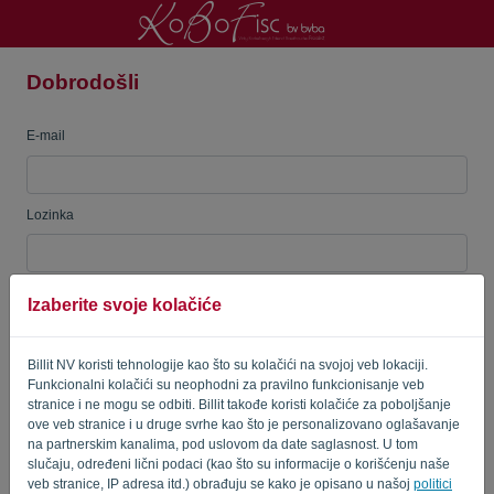
Dobrodošli
Jezik:
SR
E-mail
Lozinka
Izaberite svoje kolačiće
Zapamti me
Zaboravljena lozinka?
PRIJAVITE SE
Billit NV koristi tehnologije kao što su kolačići na svojoj veb lokaciji.
Funkcionalni kolačići su neophodni za pravilno funkcionisanje veb
stranice i ne mogu se odbiti. Billit takođe koristi kolačiće za poboljšanje
ove veb stranice i u druge svrhe kao što je personalizovano oglašavanje
na partnerskim kanalima, pod uslovom da date saglasnost. U tom
slučaju, određeni lični podaci (kao što su informacije o korišćenju naše
veb stranice, IP adresa itd.) obrađuju se kako je opisano u našoj
politici