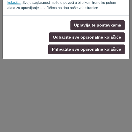
kolačića
. Svoju saglasnost možete povući u bilo kom trenutku putem
alata za upravljanje kolačićima na dnu naše veb stranice.
Politika privatnosti
-
Uslovi
Upravljajte postavkama
Odbacite sve opcionalne kolačiće
Prihvatite sve opcionalne kolačiće