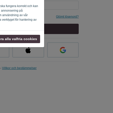
 ska fungera korrekt och kan
ig annonsering på
 din användning av vår
g
Glömt lösenord?
a verktyget för hantering av
LOGGA IN
a alla valfria cookies
-
Villkor och bestämmelser