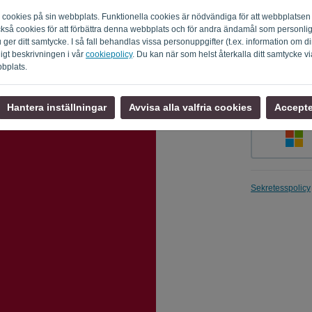
m cookies på sin webbplats. Funktionella cookies är nödvändiga för att webbplatsen
 också cookies för att förbättra denna webbplats och för andra ändamål som personl
du ger ditt samtycke. I så fall behandlas vissa personuppgifter (t.ex. information om
Påminn mi
ligt beskrivningen i vår
cookiepolicy
. Du kan när som helst återkalla ditt samtycke vi
bbplats.
Hantera inställningar
Avvisa alla valfria cookies
Accepter
Sekretesspolicy