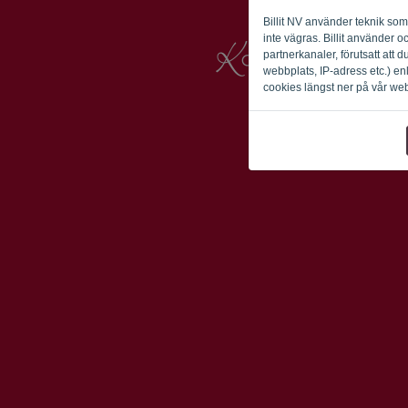
Billit NV använder teknik so
inte vägras. Billit använder
partnerkanaler, förutsatt att 
webbplats, IP-adress etc.) en
cookies längst ner på vår we