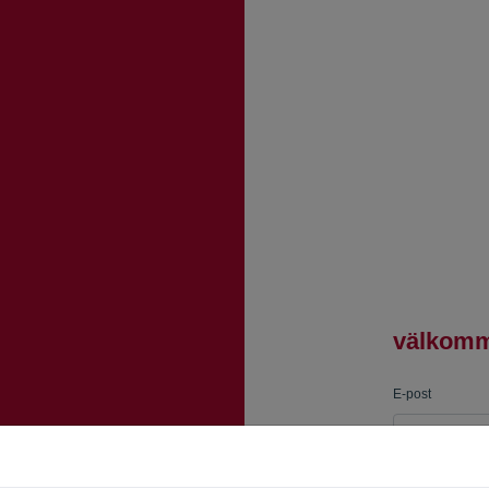
välkom
E-post
Lösenord