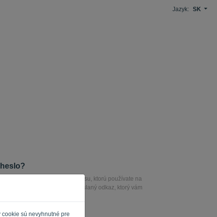
Jazyk:
SK
 heslo?
iť heslo, zadajte e-mailovú adresu, ktorú používate na
 túto e-mailovú adresu bude odoslaný odkaz, ktorý vám
heslo.
y cookie sú nevyhnutné pre