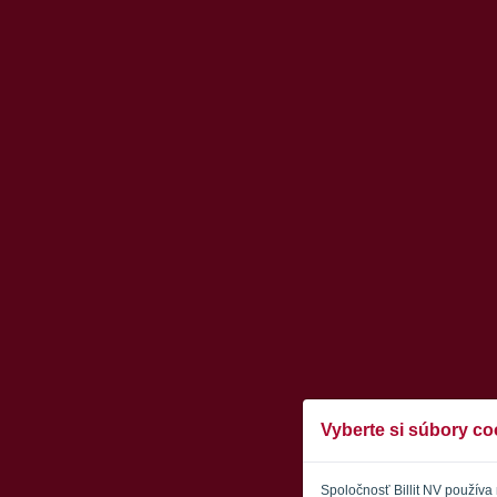
Vyberte si súbory co
Spoločnosť Billit NV používa