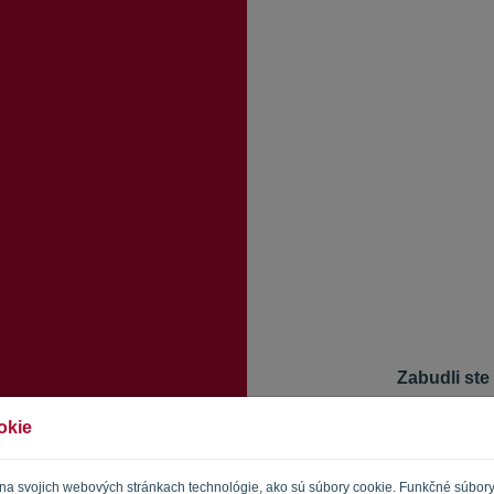
Zabudli ste
Ak chcete obnov
okie
prihlásenie. Na
umožní obnoviť 
E-mail
 na svojich webových stránkach technológie, ako sú súbory cookie. Funkčné súbor