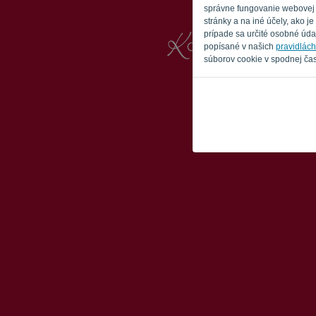
správne fungovanie webovej s
stránky a na iné účely, ako 
prípade sa určité osobné údaj
popísané v našich
pravidlác
súborov cookie v spodnej čas