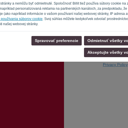
tránky a nemôžu byť odmietnuté. Spoločnosť Billit tiež používa súbory cookie na 
je napríklad personalizovaná reklama na partnerských kanáloch, za predpokladu, že 
e (ako napríklad informácie o vašom používaní našej webovej stránky, IP adresa atď
Nie ste počítač?
h používania súborov cookie
. Svoj súhlas môžete kedykoľvek odvolať prostredníctv
ti našej webovej stránky.
Spravovať preferencie
Odmietnuť všetky vo
Akceptujte všetky vo
Späť na prihl
Privacy Policy