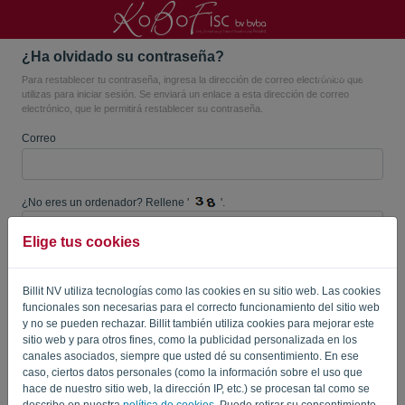
¿Ha olvidado su contraseña?
Idioma:
ES
Para restablecer tu contraseña, ingresa la dirección de correo electrónico que
utilizas para iniciar sesión. Se enviará un enlace a esta dirección de correo
electrónico, que le permitirá restablecer su contraseña.
Correo
¿No eres un ordenador? Rellene '
'.
Elige tus cookies
ENVIAR ENLACE
Billit NV utiliza tecnologías como las cookies en su sitio web. Las cookies
funcionales son necesarias para el correcto funcionamiento del sitio web
Volver a iniciar sesión
y no se pueden rechazar. Billit también utiliza cookies para mejorar este
sitio web y para otros fines, como la publicidad personalizada en los
Privacy Policy
Terms of Service
-
.
canales asociados, siempre que usted dé su consentimiento. En ese
caso, ciertos datos personales (como la información sobre el uso que
hace de nuestro sitio web, la dirección IP, etc.) se procesan tal como se
describe en nuestra
política de cookies
. Puede retirar su consentimiento