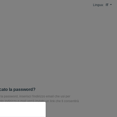
Lingua:
IT
cato la password?
la password, inserisci l'indirizzo email che usi per
to indirizzo e-mail verrà inviato un link che ti consentirà
la password.