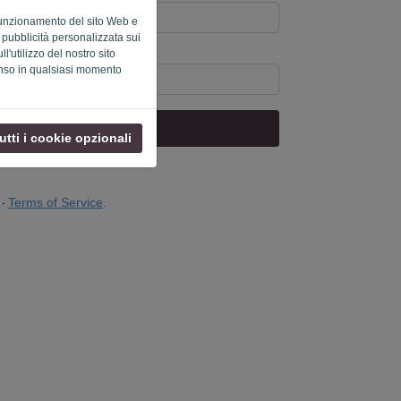
o funzionamento del sito Web e
a pubblicità personalizzata sui
l'utilizzo del nostro sito
uter? Compila '
'.
enso in qualsiasi momento
INVIA LINK
utti i cookie opzionali
Terms of Service
-
.