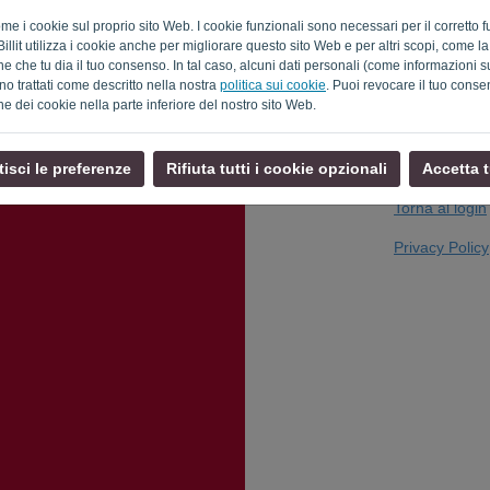
come i cookie sul proprio sito Web. I cookie funzionali sono necessari per il corrett
Billit utilizza i cookie anche per migliorare questo sito Web e per altri scopi, come l
e che tu dia il tuo consenso. In tal caso, alcuni dati personali (come informazioni sul
Non sei un comp
no trattati come descritto nella nostra
politica sui cookie
. Puoi revocare il tuo cons
ne dei cookie nella parte inferiore del nostro sito Web.
isci le preferenze
Rifiuta tutti i cookie opzionali
Accetta t
Torna al login
Privacy Policy