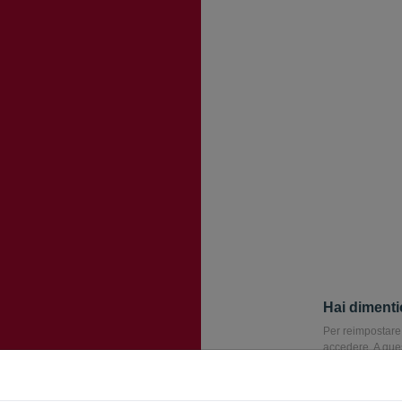
Hai dimenti
Per reimpostare 
accedere. A ques
di reimpostare 
Email