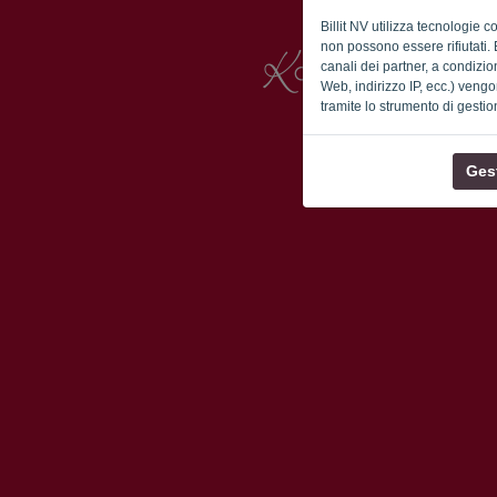
Billit NV utilizza tecnologie 
non possono essere rifiutati. 
canali dei partner, a condizion
Web, indirizzo IP, ecc.) vengo
tramite lo strumento di gestio
Gest